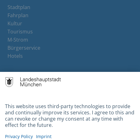
Stadtplan
Fahrplan
Kultur
Tourismus
M-Strom
Bürgerservice
Hotels
Contact
Barrierefreiheit
Leichte Sprache
Gebärdensprache
Datenschutz
Kontakt
Impressum