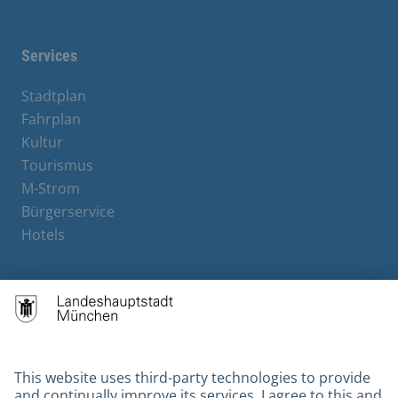
Facebook
Instagram
YouTube
X
Services
Stadtplan
Fahrplan
Kultur
Tourismus
M-Strom
Bürgerservice
Hotels
Contact
Barrierefreiheit
Leichte Sprache
Gebärdensprache