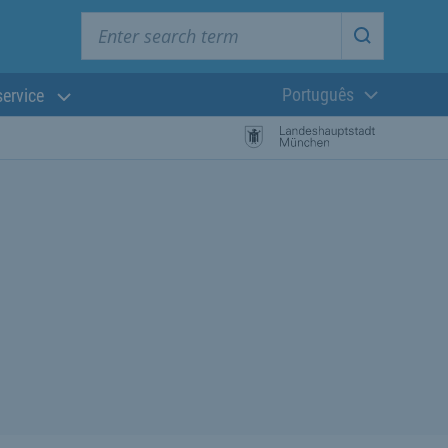
Enter search term
Start searc
Português
service
Língua atual:
esquisa