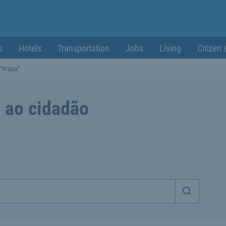
s
Hotels
Transportation
Jobs
Living
Citizen 
 "maus"
 ao cidadão
Iniciar p