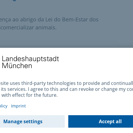
cença ao abrigo da Lei do Bem-Estar dos
 comercializar animais.
cidadãos
ções
criança,
cias
dever
perigo