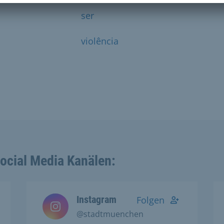
ser
violência
Social Media Kanälen:
Instagram
Folgen
@stadtmuenchen