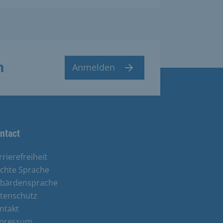
n
Anmelden
ntact
rrierefreiheit
ichte Sprache
bärdensprache
tenschutz
ntakt
pressum