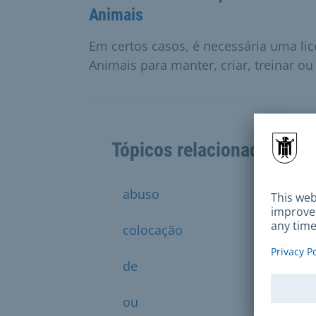
Animais
Em certos casos, é necessária uma li
Animais para manter, criar, treinar ou
Tópicos relacionados
abuso
aos
colocação
condi
de
denún
ou
para