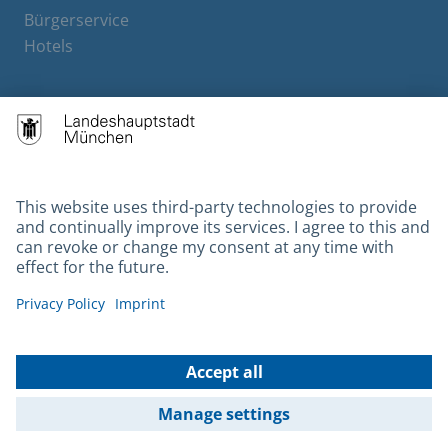
Bürgerservice
Hotels
Contact
Barrierefreiheit
Leichte Sprache
Gebärdensprache
Datenschutz
Kontakt
Impressum
© 2026 Portal München Betriebs GmbH & Co. KG - Ein Service der
Landeshauptstadt München und der Stadtwerke München GmbH