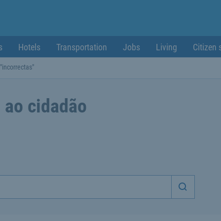
s
Hotels
Transportation
Jobs
Living
Citizen 
"incorrectas"
 ao cidadão
Iniciar p