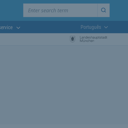
Enter search term
Start searc
Português
service
Língua atual:
esquisa