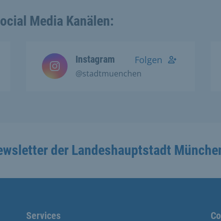
Social Media Kanälen:
Instagram
Folgen
@stadtmuenchen
ewsletter der Landeshauptstadt Münche
Services
Co