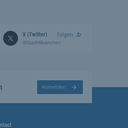
X (Twitter)
Folgen
@StadtMuenchen
n
Anmelden
ntact