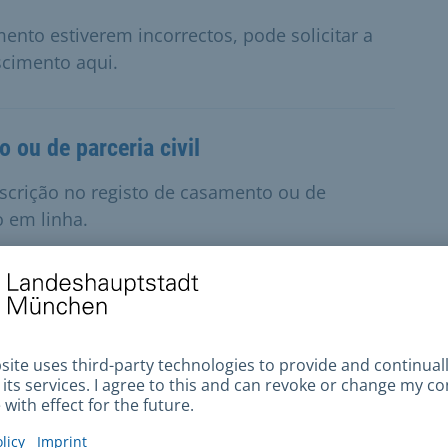
ento estiverem incorrectos, pode solicitar a
scimento aqui.
 ou de parceria civil
inscrição no registo de casamento ou de
o em linha.
onstantes da sua certidão de óbito estiverem
 necessária no registo de óbitos.