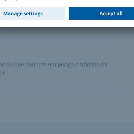
 aluguer
m um táxi ou com um carro alugado, pode
 táxis.
ados ou que ponham em perigo o trânsito na
ui.