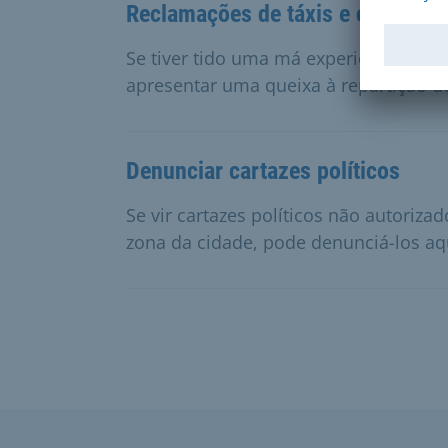
Reclamações de táxis e carros de
Se tiver tido uma má experiência co
apresentar uma queixa à repartição de
Denunciar cartazes políticos
Se vir cartazes políticos não autoriz
zona da cidade, pode denunciá-los aq