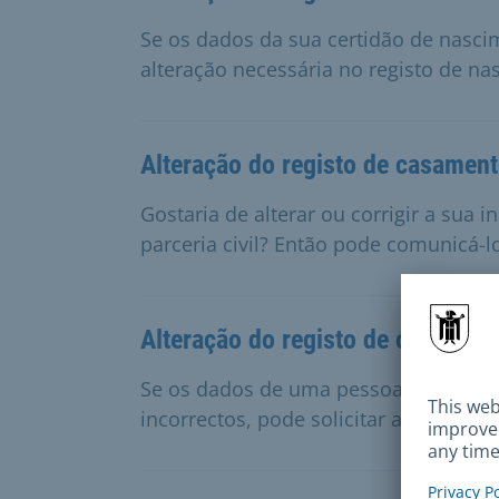
Se os dados da sua certidão de nascim
alteração necessária no registo de na
Alteração do registo de casamento
Gostaria de alterar ou corrigir a sua 
parceria civil? Então pode comunicá-l
Alteração do registo de óbitos
Se os dados de uma pessoa falecida c
incorrectos, pode solicitar a alteração