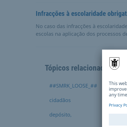
Infracções à escolaridade obrigat
No caso das infracções à escolaridade
escolas na aplicação dos processos d
Tópicos relacionados
##SMRK_LOOSE_##
ação
cidadãos
comis
depósito,
despej