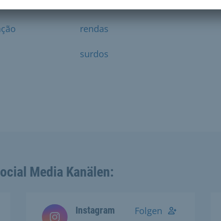
para
nção
rendas
surdos
Social Media Kanälen:
Instagram
Folgen