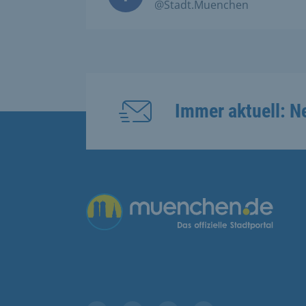
@Stadt.Muenchen
Immer aktuell: N
Übergreifende Links