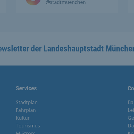
@stadtmuenchen
ewsletter der Landeshauptstadt Münche
Services
Co
Stadtplan
Ba
Fahrplan
Le
Kultur
Ge
Tourismus
Da
M-Strom
Ko