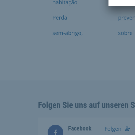
habitação
ou
Perda
preve
sem-abrigo,
sobre
Folgen Sie uns auf unseren 
Facebook
Folgen