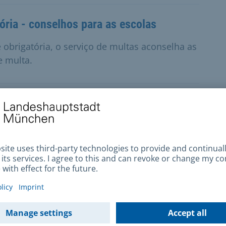
ória - conselhos para as escolas
 obrigatória, o serviço de multas aconselha as
e multa.
atraso
são,
da
o,
especializado