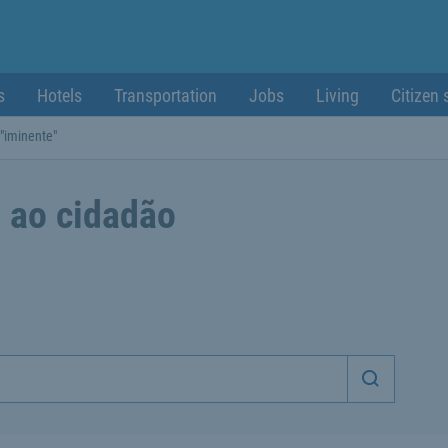
s
Hotels
Transportation
Jobs
Living
Citizen 
"iminente"
 ao cidadão
Iniciar p