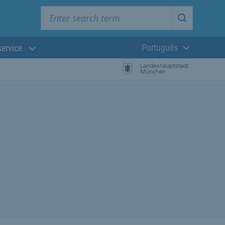
Enter search term
Start searc
Português
service
Língua atual:
esquisa