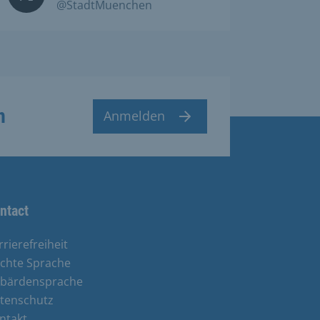
@StadtMuenchen
n
Anmelden
ntact
rrierefreiheit
ichte Sprache
bärdensprache
tenschutz
ntakt