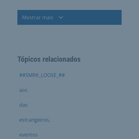
Mostrar mais
Tópicos relacionados
##SMRK_LOOSE_##
aos
das
estrangeiros,
eventos