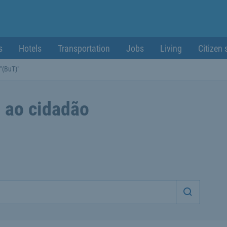
s
Hotels
Transportation
Jobs
Living
Citizen 
"(BuT)"
 ao cidadão
Iniciar p