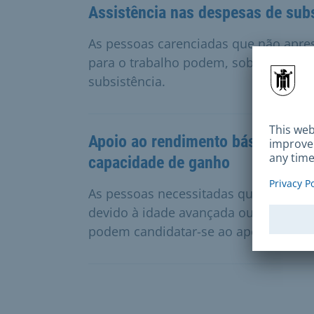
Assistência nas despesas de sub
As pessoas carenciadas que não apre
para o trabalho podem, sob determina
subsistência.
Apoio ao rendimento básico na v
capacidade de ganho
As pessoas necessitadas que abandon
devido à idade avançada ou à reduçã
podem candidatar-se ao apoio ao ren