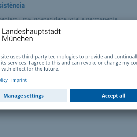
sistência
sentem uma incapacidade total e permanente
das condições, solicitar um subsídio de
elhice e em caso de redução da
aram definitivamente o mercado de trabalho
o total permanente da capacidade de ganho
dimento de base.