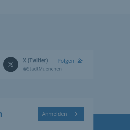
X (Twitter)
Folgen
@StadtMuenchen
n
Anmelden