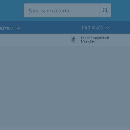
Enter search term
Start searc
Português
service
Língua atual:
esquisa