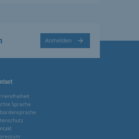
n
Anmelden
ntact
rrierefreiheit
ichte Sprache
bärdensprache
tenschutz
ntakt
pressum