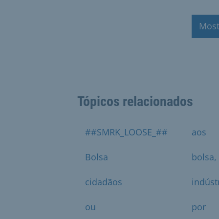
Most
Tópicos relacionados
##SMRK_LOOSE_##
aos
Bolsa
bolsa,
cidadãos
indúst
ou
por