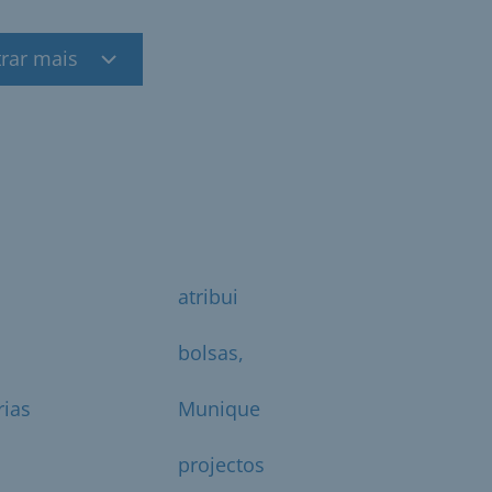
rar mais
atribui
bolsas,
rias
Munique
projectos