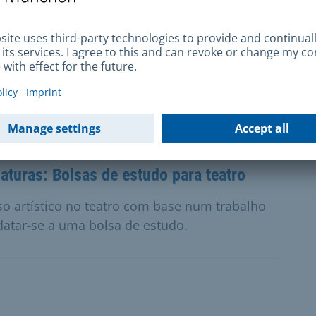
aturas: Bolsas de estudo de dança
êxitos artísticos no domínio da dança com
rovado, pode candidatar-se a uma bolsa de
aturas: Bolsas de estudo para teatro
so artístico no teatro com base num trabalho
atar-se a uma bolsa de estudo.