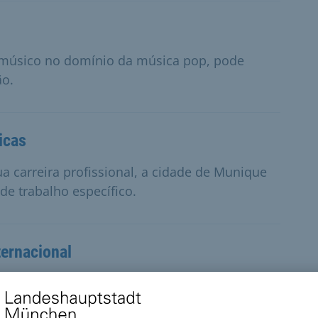
 músico no domínio da música pop, pode
ão.
icas
sua carreira profissional, a cidade de Munique
de trabalho específico.
ternacional
ompetências como profissional da cultura
andidatar-se a esta bolsa.