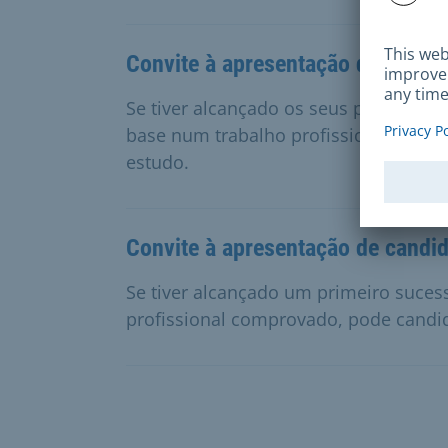
Convite à apresentação de candid
Se tiver alcançado os seus primeiros 
base num trabalho profissional comp
estudo.
Convite à apresentação de candid
Se tiver alcançado um primeiro suces
profissional comprovado, pode candid