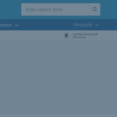
Enter search term
Start searc
Português
service
Língua atual:
esquisa