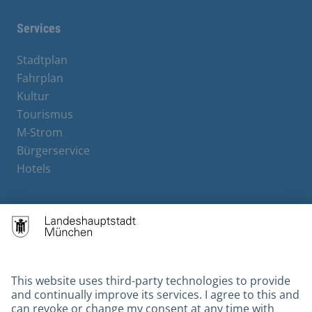
Services
Stadtplan
Fahrplan
Kultur
Tourismus
M-Strom
Bürgerservice
Hotels
Contact
Barrierefreiheit
Leichte Sprache
Gebärdensprache
Datenschutz