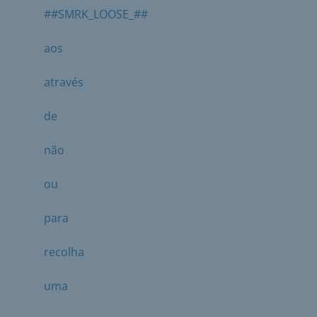
##SMRK_LOOSE_##
aos
através
de
não
ou
para
recolha
uma