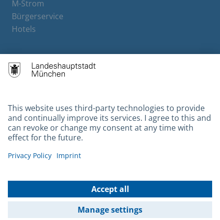
M-Strom
Bürgerservice
Hotels
Contact
Barrierefreiheit
Leichte Sprache
Gebärdensprache
Datenschutz
Kontakt
Impressum
© 2026 Portal München Betriebs GmbH & Co. KG - Ein Service der
Landeshauptstadt München und der Stadtwerke München GmbH