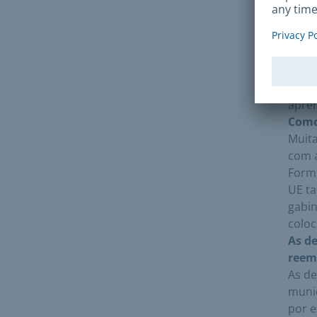
O qu
Os en
estra
proje
forma
de to
apren
Como
Muita
com a
Formu
UE ta
gabi
coloc
As d
reem
As d
munic
por e