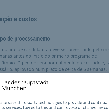
ação e custos
po de processamento
rmulário de candidatura deve ser preenchido pelo m
manas antes do início do primeiro programa de
rcâmbio. O pedido será normalmente processado e, s
ssário, aprovado num prazo de cerca de 6 semanas.
guntas e respostas