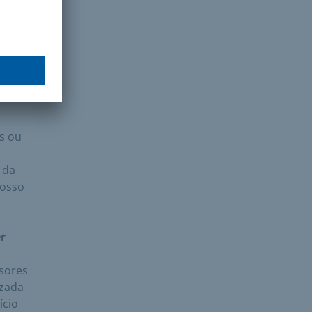
sob a
tos
s ou
 da
nosso
r
sores
izada
ício