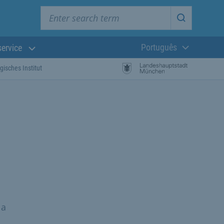
Enter search term
Start searc
Português
service
Língua atual:
isches Institut
la