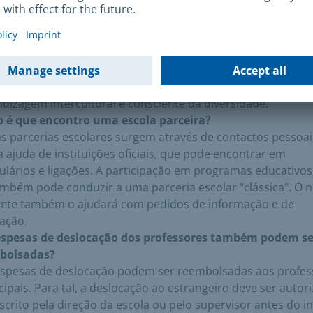
e é um produto?
contros entre alunos de Munique e os seus parceiros
ngeiros são financiados se trabalharem em conjunto num
to ou tema e se, no final, houver um produto apresentável 
 de um resultado visível. Em princípio, são possíveis projec
das as áreas de convivência social que promovam uma
dizagem intercultural e consciente da diversidade.
 é que encontro uma escola parceira?
s parcerias escolares surgem através de contactos pessoai
 ajuda de instituições oficiais, que pode encontrar em
lários e ligações. A participação em programas educativos
mbém pode conduzir a uma parceria escolar "clássica". O 
nete também o ajudará com pedidos de informação e de
ação.
espesas de deslocação dos professores também podem se
bolsadas?
espesas de deslocação podem ser reembolsadas aos profes
ipais. Para tal, a deslocação ao estrangeiro deve ser autor
scrito pela direção da escola ou pelo supervisor antes do in