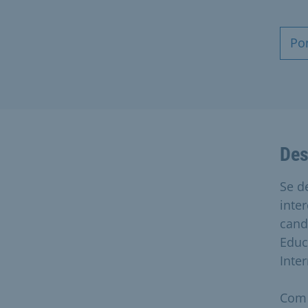
Po
Des
Se d
inte
cand
Educ
Inte
Com 