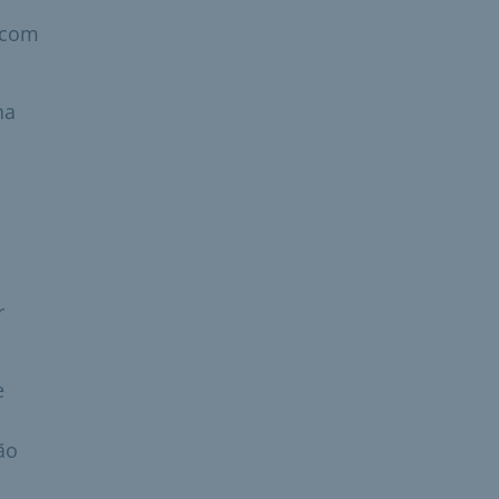
 com
na
r
e
ão