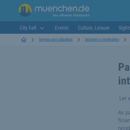
City hall
Events
Culture, Leisure
Sight
Startseite
Serviço aos cidadãos
Sectores e profissões
Pa
in
Ler 
As p
fina
rece