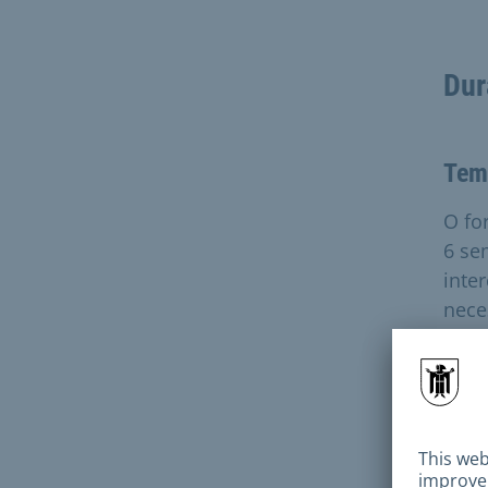
Dur
Tem
O fo
6 se
inte
nece
Per