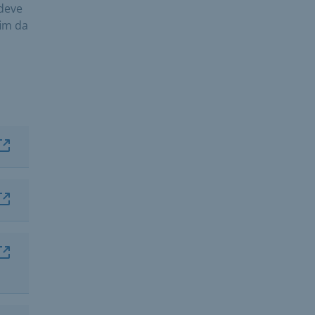
deve
fim da