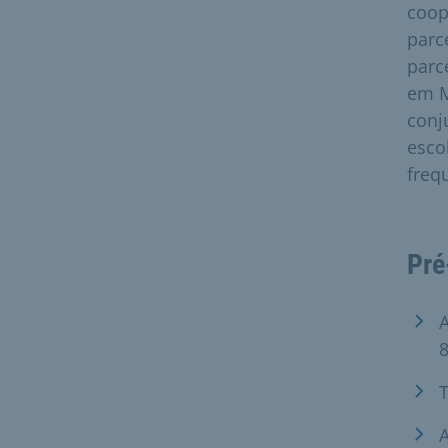
coop
parc
parc
em M
conj
esco
freq
Pré
A
8
T
A