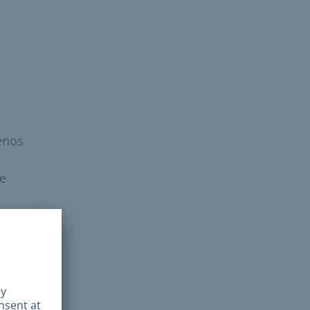
enos
e