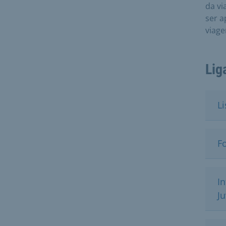
da vi
ser a
viag
Lig
Li
F
I
J