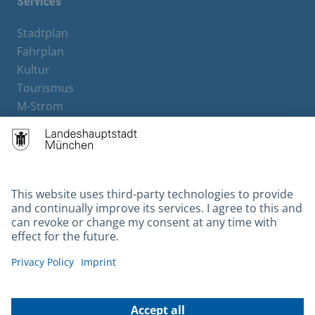
Services
Stadtplan
Fahrplan
Kultur
Tourismus
M-Strom
Bürgerservice
Hotels
Contact
Barrierefreiheit
Leichte Sprache
Gebärdensprache
Datenschutz
Kontakt