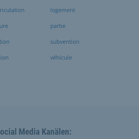
iculation
logement
ure
partie
tion
subvention
tion
véhicule
Social Media Kanälen: