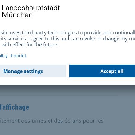
ne élection en dehors de Munich et que vous
ich, vous devez faire une demande.
ale du Land de Munich
es délégations nationales et internationales
ligne.
'affichage
uitement des urnes et des écrans pour les