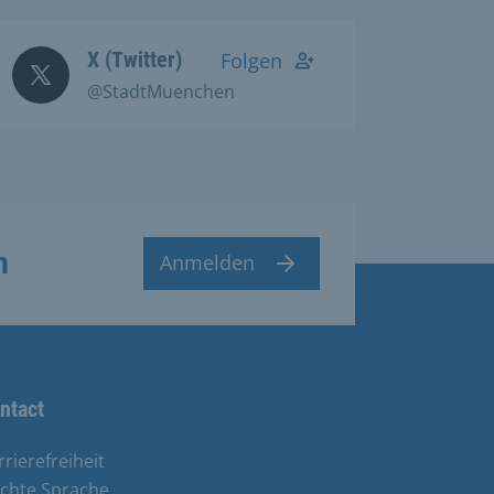
X (Twitter)
Folgen
@StadtMuenchen
n
Anmelden
ntact
rrierefreiheit
ichte Sprache