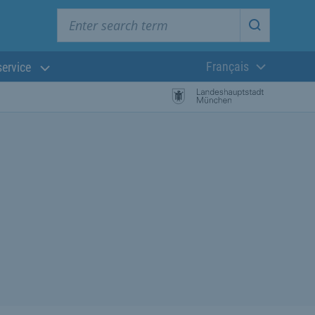
Enter search term
Start searc
Français
service
Langue actuelle
 la recherche