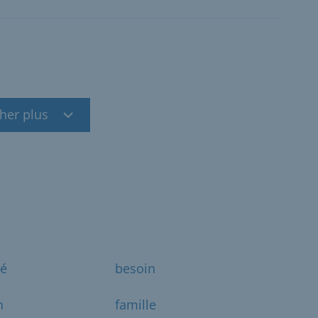
cher plus
té
besoin
n
famille