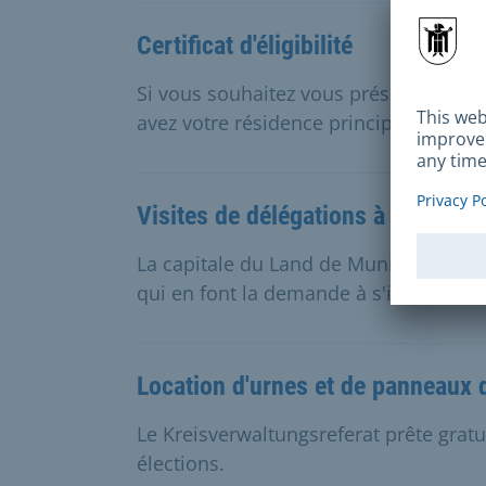
Certificat d'éligibilité
Si vous souhaitez vous présenter à u
avez votre résidence principale à Mun
Visites de délégations à la capit
La capitale du Land de Munich invite l
qui en font la demande à s'inscrire en 
Location d'urnes et de panneaux d
Le Kreisverwaltungsreferat prête grat
élections.