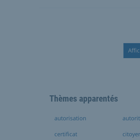
Affi
Thèmes apparentés
autorisation
autori
certificat
citoye