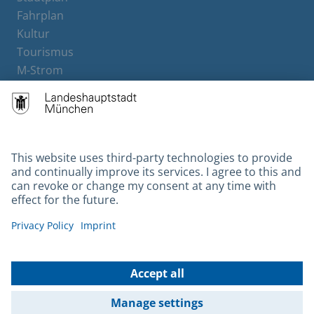
Fahrplan
Kultur
Tourismus
M-Strom
Bürgerservice
Hotels
Contact
Barrierefreiheit
Leichte Sprache
Gebärdensprache
Datenschutz
Kontakt
Impressum