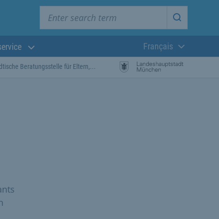
Enter search term
Start searc
Français
service
Langue actuelle
dtische Beratungsstelle für Eltern,...
n
ants
n