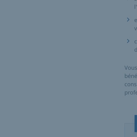
l
e
v
c
d
Vous
béné
cons
prof