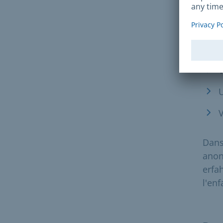
a
m
s
V
U
V
Dans
anon
erfah
l'enf