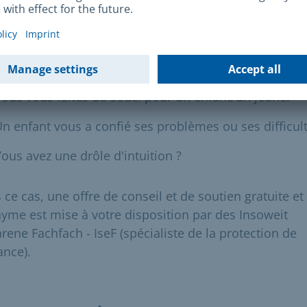
vec des enfants, des jeunes et/ou leurs familles, par
exemple dans le domaine médical, dans un club de
usique ou de sport, en tant qu'enseignant(e), dans l
oins ambulatoires.
ous vous faites du souci pour un enfant/un jeune.
n enfant vous a confié ses problèmes ou ses difficult
ous avez une drôle d'intuition ?
 ce cas, une offre de conseil et de soutien gratuite et
yme est mise à votre disposition par des Insoweit
rene Fachfach - IseF (spécialiste de la protection de
ance).