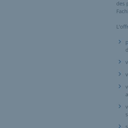
des 
Fachk
L'off
p
d
v
v
v
a
v
s
s