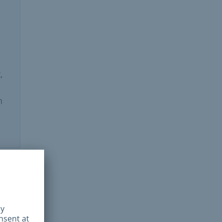
,
n
act