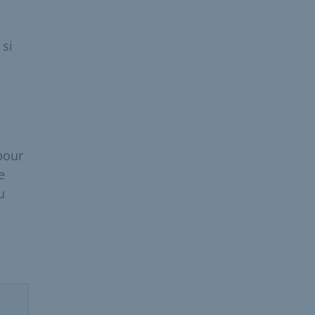
 si
pour
e
u