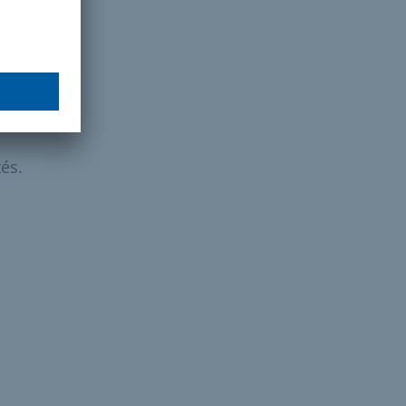
es
és.