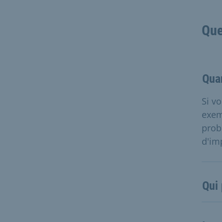
Que
Quan
Si v
exem
prob
d'im
Qui