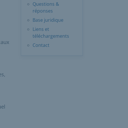
Questions &
réponses
Base juridique
Liens et
téléchargements
caux
Contact
es,
uel