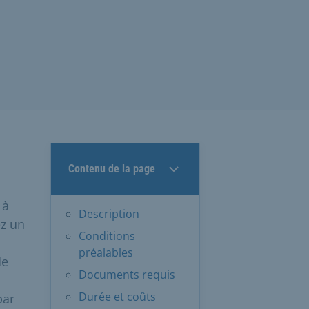
Contenu de la page
 à
Description
ez un
Conditions
préalables
de
Documents requis
Durée et coûts
par