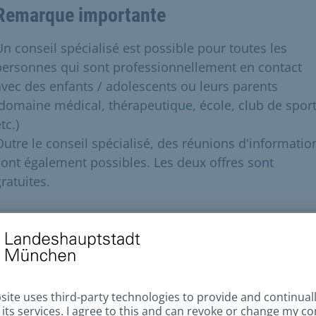
Remarque importante
Un conseil spécialisé est possible pour toutes les
personnes qui sont professionnellement en contact
avec des enfants / adolescents ou leurs parents
(domaine médical, thérapeutique, école, club de sport
tc.)
Outre le conseil spécialisé, des réunions d'informatio
sont également possibles. Les deux offres sont
ratuites.
ditions préalables
ous travaillez dans un domaine où vous êtes en cont