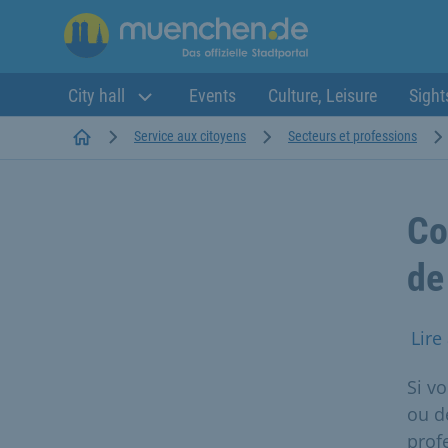
City hall
Events
Culture, Leisure
Sight
Startseite
Service aux citoyens
Secteurs et professions
Co
de
Lire
Si v
ou d
profe