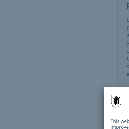
e
g
Con
V