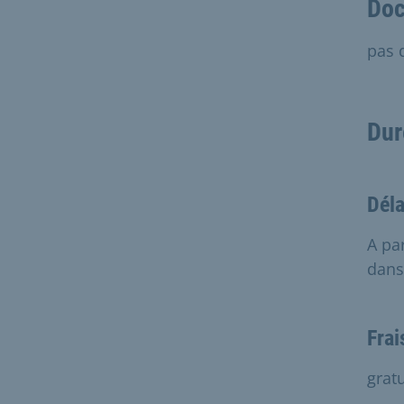
Doc
pas 
Dur
Déla
A pa
dans
Frai
gratu