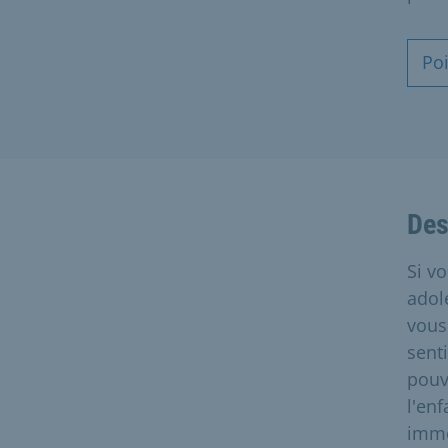
Poi
Des
Si v
adol
vous
sent
pouv
l'en
immé