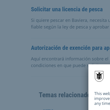
Solicitar una licencia de pesca
Si quiere pescar en Baviera, necesita u
fiable según la ley de pesca y aprobar
Autorización de exención para a
Aquí encontrará información sobre el
condiciones en que puede solicitar u
Temas relacionados