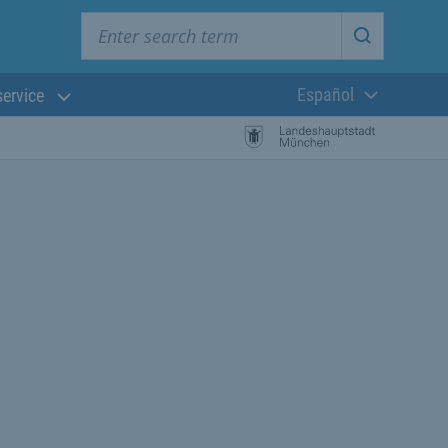
Enter search term
Start searc
Español
service
Lengua actual:
búsqueda