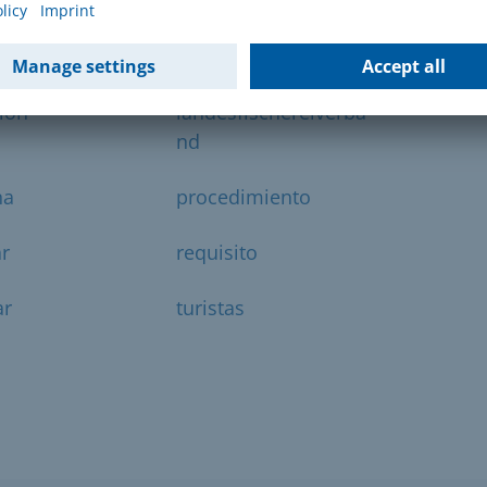
caza
ado
estado
ión
landesfischereiverba
nd
na
procedimiento
r
requisito
ar
turistas