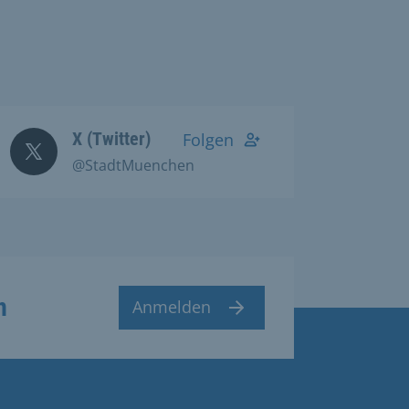
X (Twitter)
Folgen
@StadtMuenchen
n
Anmelden