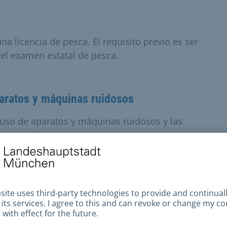
na licencia de pesca. El requisito previo es ser
 el examen estatal de pesca.
paratos y máquinas ruidosos
 uso de aparatos y máquinas ruidosos y las
na exención.