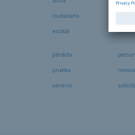
arma
caso
ciudadano
duplic
estatal
excurs
pérdida
perso
prueba
renova
servicio
solicit