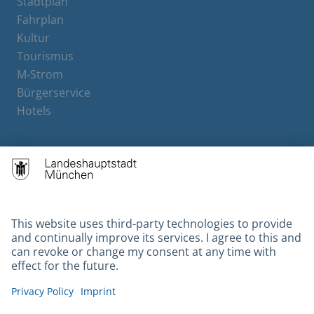
Stadtplan
Fahrplan
Kultur
Tourismus
M-Strom
Bürgerservice
Hotels
Contact
Barrierefreiheit
Leichte Sprache
Gebärdensprache
Datenschutz
Kontakt
Impressum