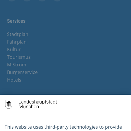
Facebook
Instagram
YouTube
X
Services
Stadtplan
Fahrplan
Kultur
Tourismus
M-Strom
Bürgerservice
Hotels
Contact
Barrierefreiheit
Leichte Sprache
Gebärdensprache