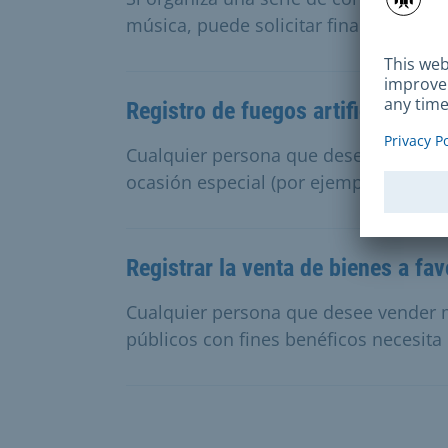
música, puede solicitar financiación.
Registro de fuegos artificiales (p
Cualquier persona que desee comprar y
ocasión especial (por ejemplo, cumple
Registrar la venta de bienes a fa
Cualquier persona que desee vender 
públicos con fines benéficos necesita