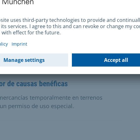
irotecnia)
 lanzar fuegos artificiales privados para una
años, aniversario) necesita una licencia.
vor de causas benéficas
mercancías temporalmente en terrenos
 un permiso de uso especial.