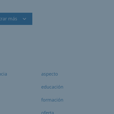
trar más
ncia
aspecto
educación
o
formación
a
oferta