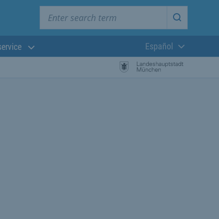
Enter search term
Start searc
Español
service
Lengua actual:
búsqueda