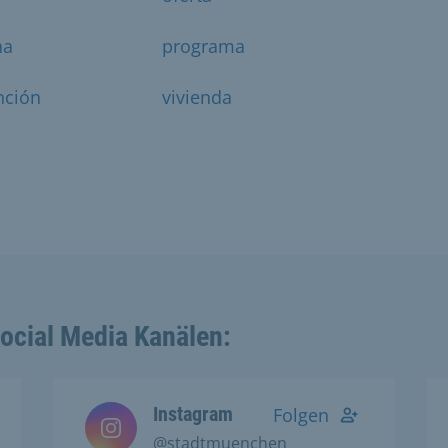
na
programa
nción
vivienda
Social Media Kanälen:
Instagram
Folgen
@stadtmuenchen