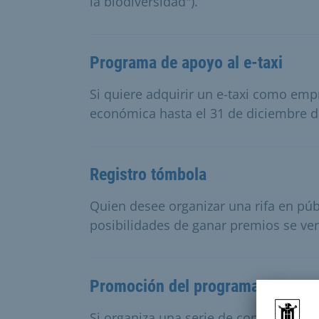
la biodiversidad").
Programa de apoyo al e-taxi
Si quiere adquirir un e-taxi como emp
económica hasta el 31 de diciembre d
Registro tómbola
Quien desee organizar una rifa en públ
posibilidades de ganar premios se ven
Promoción del programa Pop
Si organiza una serie de conciertos n