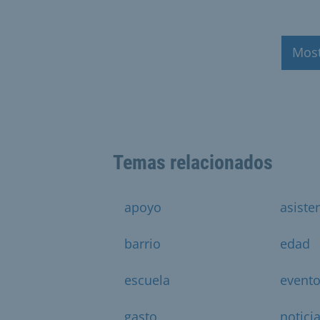
Mos
Temas relacionados
apoyo
asiste
barrio
edad
escuela
event
gasto
notici