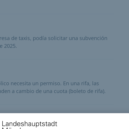
resa de taxis, podía solicitar una subvención
e 2025.
ico necesita un permiso. En una rifa, las
den a cambio de una cuota (boleto de rifa).
o comerciales en pequeñas salas o festivales de