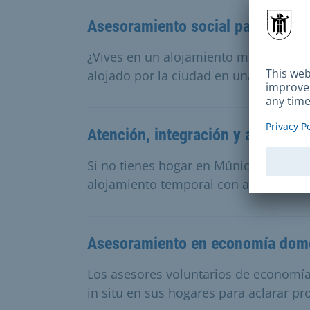
Asesoramiento social para perso
¿Vives en un alojamiento municipal d
alojado por la ciudad en una pensión?
Atención, integración y alojamien
Si no tienes hogar en Múnich y has hui
alojamiento temporal con apoyo soci
Asesoramiento en economía domé
Los asesores voluntarios de economí
in situ en sus hogares para aclarar pr