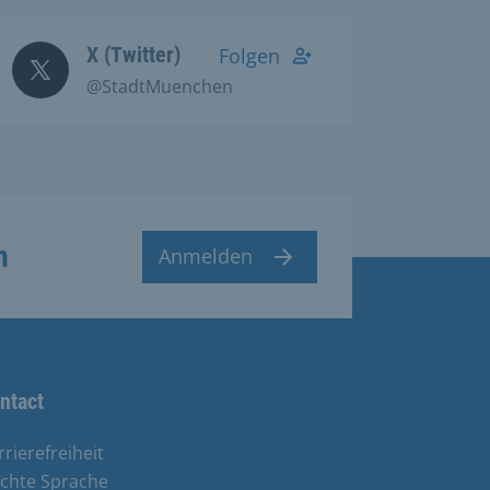
X (Twitter)
Folgen
@StadtMuenchen
n
Anmelden
ntact
rrierefreiheit
ichte Sprache