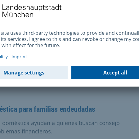
nas sin hogar
e emergencia, en un centro de acogida o estás
 Podemos asesorarte y apoyarte in situ.
to de los refugiados
do de otro país, existe la posibilidad de
opedagógico.
stica para familias endeudadas
a doméstica ayudan a quienes buscan consejo
oblemas financieros.