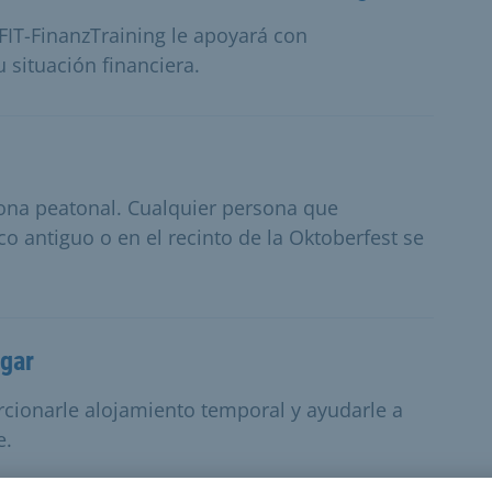
 FIT-FinanzTraining le apoyará con
situación financiera.
zona peatonal. Cualquier persona que
o antiguo o en el recinto de la Oktoberfest se
ogar
cionarle alojamiento temporal y ayudarle a
e.