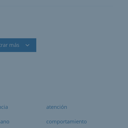
trar más
ncia
atención
dano
comportamiento