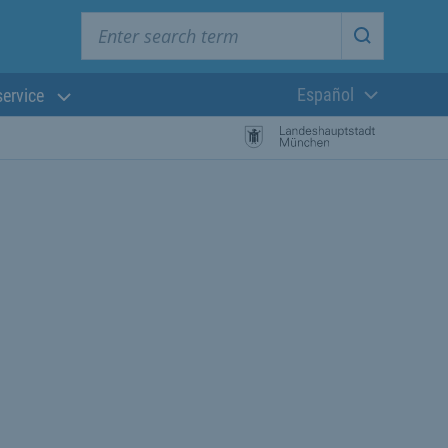
Enter search term
Start searc
Español
service
Lengua actual:
búsqueda