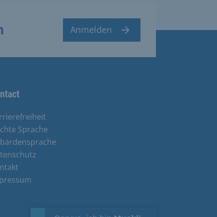
n
Anmelden
ntact
rrierefreiheit
ichte Sprache
bärdensprache
tenschutz
ntakt
pressum