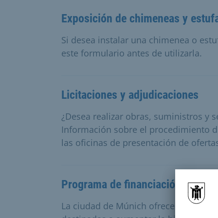
Exposición de chimeneas y estuf
Si desea instalar una chimenea o estu
este formulario antes de utilizarla.
Licitaciones y adjudicaciones
¿Desea realizar obras, suministros y s
Información sobre el procedimiento d
las oficinas de presentación de oferta
Programa de financiación de elem
La ciudad de Múnich ofrece ayuda fin