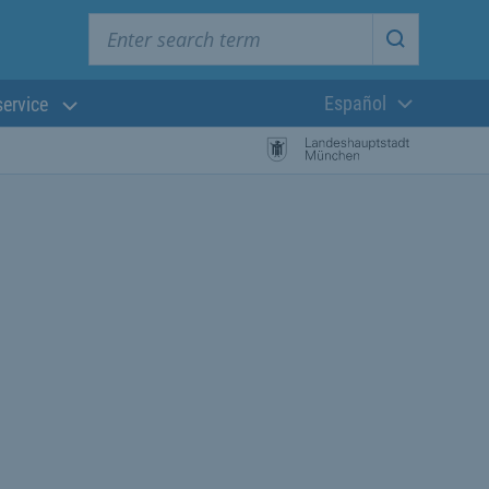
Enter search term
Start searc
Español
service
Lengua actual:
búsqueda