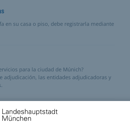
as
fa en su casa o piso, debe registrarla mediante
ervicios para la ciudad de Múnich?
e adjudicación, las entidades adjudicadoras y
s.
entos constitutivos de la biodiversidad
anciera para la aplicación de medidas