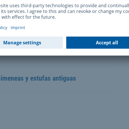
dad (conocidas como "componentes básicos de
 por la administración forestal municipal
údica e interactiva.
imeneas y estufas antiguas