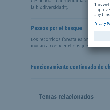
destinadas a aumentar la biodiversi
la biodiversidad").
Paseos por el bosque
Los recorridos forestales organizados
invitan a conocer el bosque de forma l
Funcionamiento continuado de ch
Temas relacionados