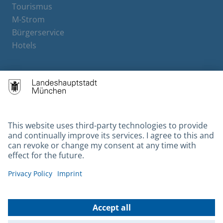
Tourismus
M-Strom
Bürgerservice
Hotels
Contact
Barrierefreiheit
Leichte Sprache
Gebärdensprache
Datenschutz
Kontakt
Impressum
© 2026 Portal München Betriebs GmbH & Co. KG - Ein Service der