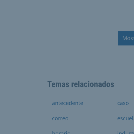
Mos
Temas relacionados
antecedente
caso
correo
escuel
horario
indust