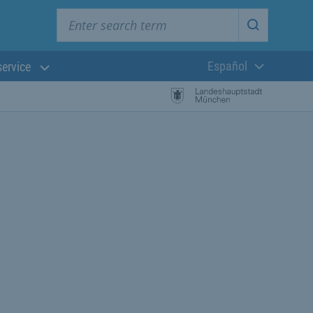
Enter search term
Start searc
Español
service
Lengua actual:
búsqueda