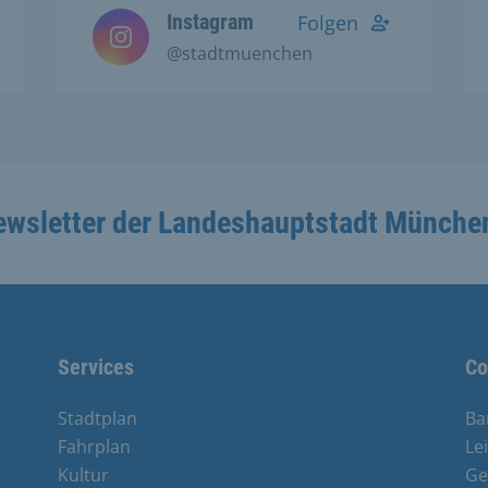
Instagram
Folgen
@stadtmuenchen
ewsletter der Landeshauptstadt Münche
Services
Co
Stadtplan
Ba
Fahrplan
Le
Kultur
Ge