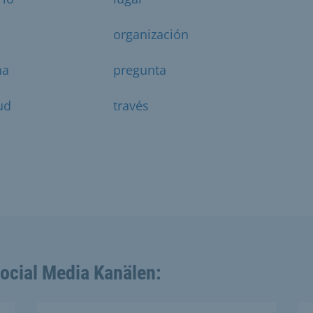
a
organización
na
pregunta
ud
través
Social Media Kanälen: