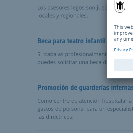
Los asesores legos son jueces honorar
locales y regionales.
Beca para teatro infantil y juvenil
Si trabajas profesionalmente en teatro
puedes solicitar una beca de la ciudad
Promoción de guarderías interna
Como centro de atención hospitalaria
gastos de personal para un especialis
las directrices.