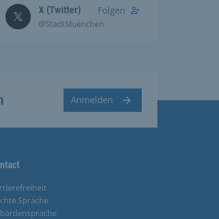
X (Twitter)
Folgen
@StadtMuenchen
n
Anmelden
ntact
rrierefreiheit
ichte Sprache
bärdensprache