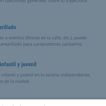
n cuestiones generales sobre tu trayectoria
rillado
s o eventos (fiestas en la calle, etc.), puede
cantarillado para contenedores sanitarios.
nfantil y juvenil
 infantil y juvenil en la escena independiente,
n de la ciudad.
go