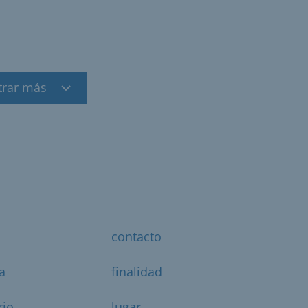
trar más
contacto
a
finalidad
rio
lugar