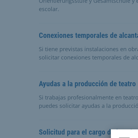
Orientierungsstufe y Gesamtschule y e
escolar.
Conexiones temporales de alcanta
Si tiene previstas instalaciones en obra
solicitar conexiones temporales de al
Ayudas a la producción de teatro i
Si trabajas profesionalmente en teatro
puedes solicitar ayudas a la producció
Solicitud para el cargo de juez le