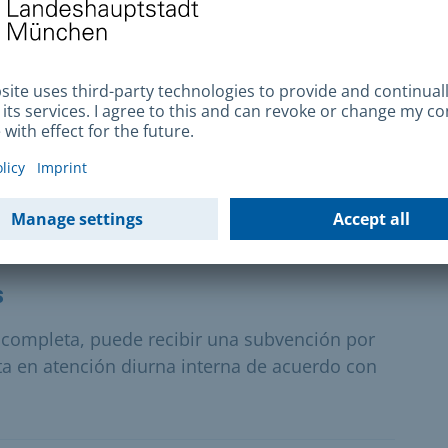
ios del sistema de justicia penal en tribunales
 infantil y juvenil en la escena independiente,
.
s
 completa, puede recibir una subvención por
ta en atención diurna interna de acuerdo con