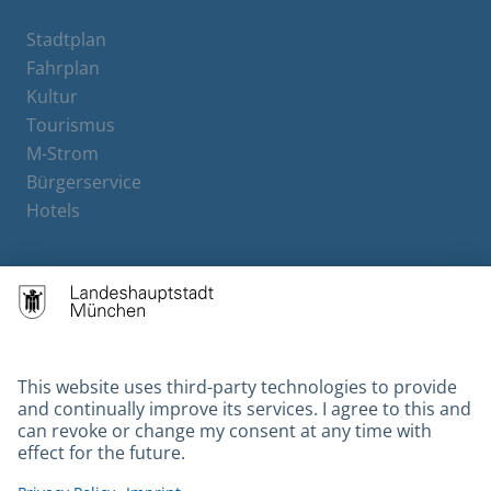
Stadtplan
Fahrplan
Kultur
Tourismus
M-Strom
Bürgerservice
Hotels
Contact
Barrierefreiheit
Leichte Sprache
Gebärdensprache
Datenschutz
Kontakt
Impressum