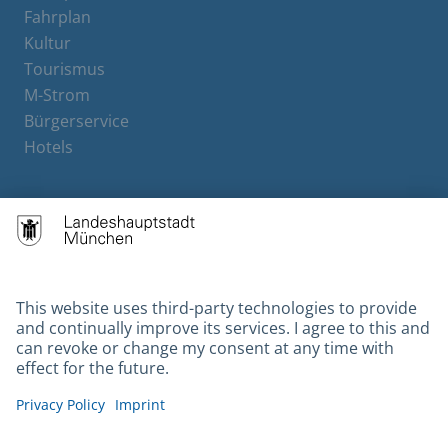
Fahrplan
Kultur
Tourismus
M-Strom
Bürgerservice
Hotels
Contact
Barrierefreiheit
Leichte Sprache
Gebärdensprache
Datenschutz
Kontakt
Impressum