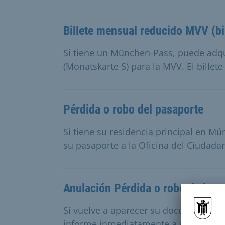
Billete mensual reducido MVV (bi
Si tiene un München-Pass, puede adqu
(Monatskarte S) para la MVV. El billet
Pérdida o robo del pasaporte
Si tiene su residencia principal en M
su pasaporte a la Oficina del Ciudada
Anulación Pérdida o robo de la ta
Si vuelve a aparecer su documento de
informe inmediatamente a su Oficina 