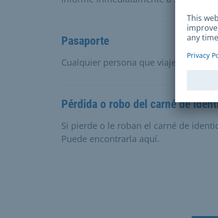
Pasaporte
Cualquier persona que viaje fuera de 
Pérdida o robo del carné de ident
Si pierde o le roban el carné de ident
Puede encontrarla aquí.