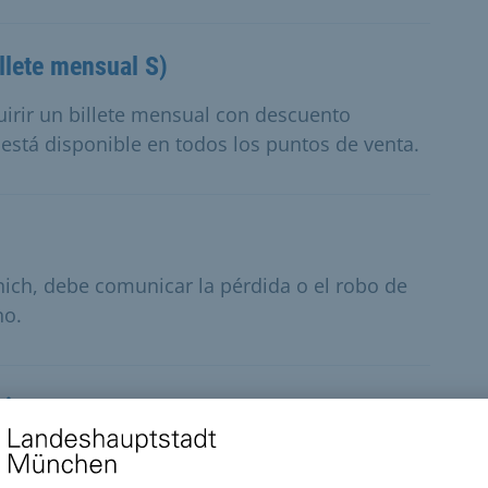
llete mensual S)
irir un billete mensual con descuento
e está disponible en todos los puntos de venta.
únich, debe comunicar la pérdida o el robo de
no.
rjeta eID
 identidad electrónico perdido o robado,
de Registro de Ciudadanos.