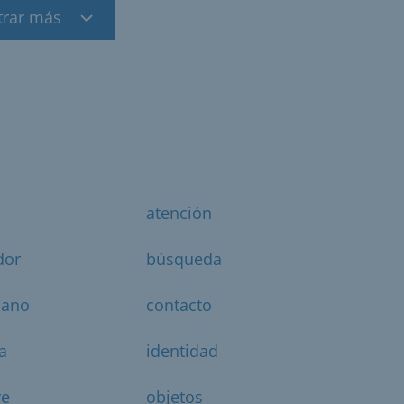
trar más
atención
dor
búsqueda
dano
contacto
a
identidad
e
objetos