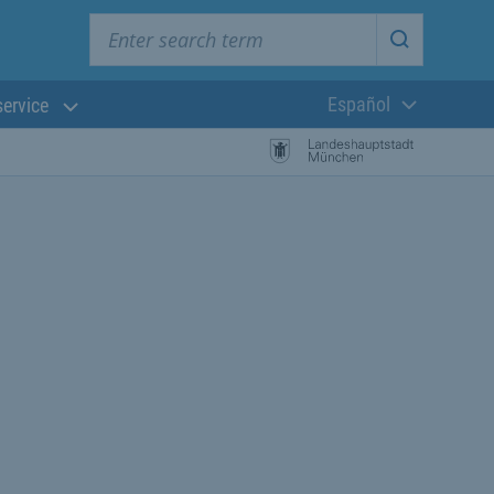
Enter search term
Start searc
Español
service
Lengua actual:
búsqueda