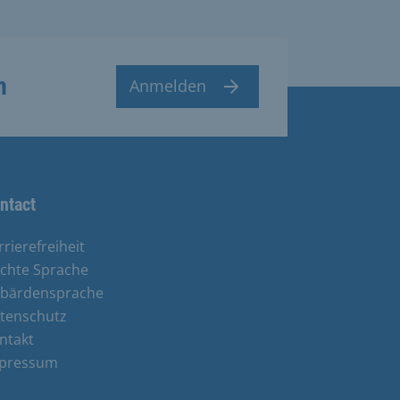
n
Anmelden
ntact
rrierefreiheit
ichte Sprache
bärdensprache
tenschutz
ntakt
pressum