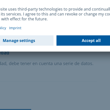
la Unión Europea necesita pasaporte.
idad
idad, debe tener en cuenta una serie de datos.