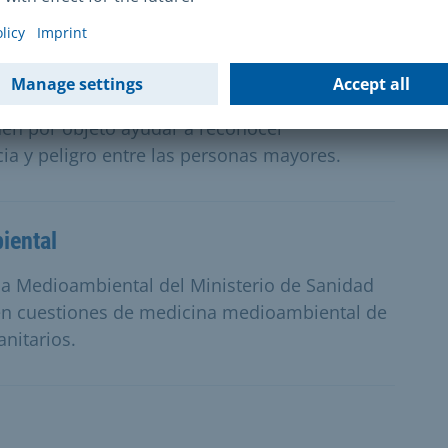
para personas mayores
enen por objeto ayudar a reconocer
a y peligro entre las personas mayores.
iental
a Medioambiental del Ministerio de Sanidad
en cuestiones de medicina medioambiental de
nitarios.