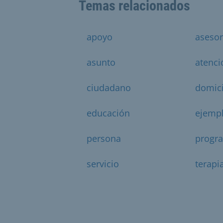
Temas relacionados
apoyo
aseso
asunto
atenci
ciudadano
domici
educación
ejemp
persona
progr
servicio
terapi