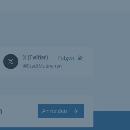
X (Twitter)
Folgen
@StadtMuenchen
n
Anmelden