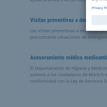
Visitas preventivas a domicilio 
Las visitas preventivas a domicilio ti
precozmente situaciones de emergenci
Asesoramiento médico medioamb
El Departamento de Higiene y Medicin
asesora a los ciudadanos de Múnich 
conformidad con la Ley de Servicios Sa