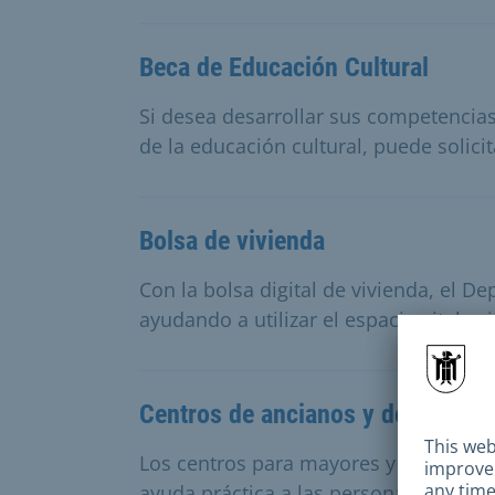
Beca de Educación Cultural
Si desea desarrollar sus competenci
de la educación cultural, puede solicit
Bolsa de vivienda
Con la bolsa digital de vivienda, el D
ayudando a utilizar el espacio vital ex
Centros de ancianos y de servici
Los centros para mayores y los centro
ayuda práctica a las personas mayores