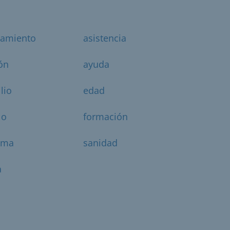
ramiento
asistencia
ón
ayuda
lio
edad
lo
formación
ama
sanidad
a