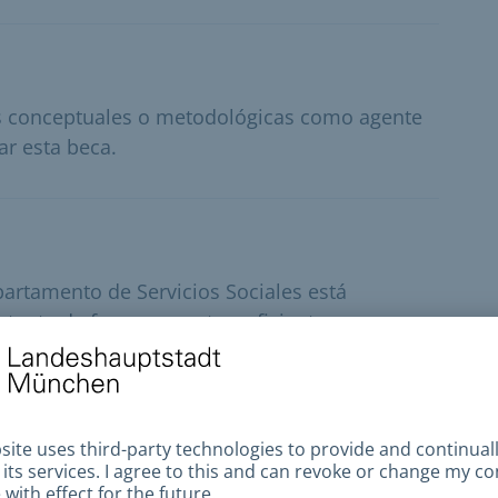
as conceptuales o metodológicas como agente
ar esta beca.
epartamento de Servicios Sociales está
istente de forma sensata y eficiente.
os (ASZ)
s de servicios ofrecen asesoramiento local y
 y sus familiares.