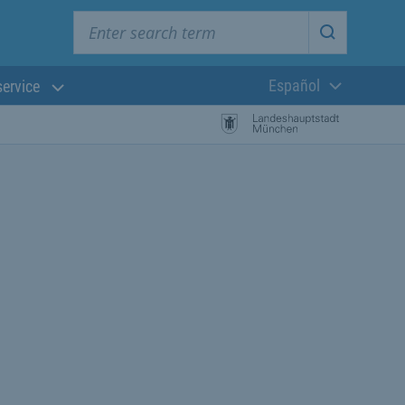
Enter search term
Start searc
Español
service
Lengua actual:
búsqueda