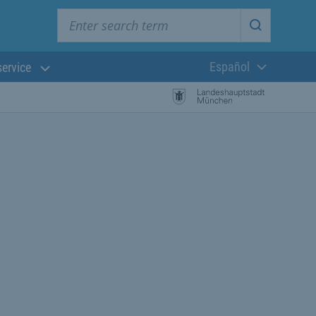
Enter search term
Start searc
Español
service
Lengua actual:
búsqueda