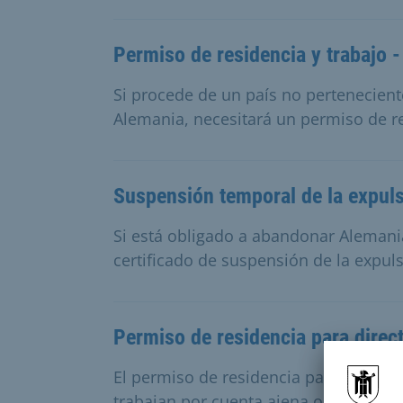
Permiso de residencia y trabajo 
Si procede de un país no perteneciente
Alemania, necesitará un permiso de re
Suspensión temporal de la expuls
Si está obligado a abandonar Alemani
certificado de suspensión de la expuls
Permiso de residencia para direc
El permiso de residencia para directo
trabajan por cuenta ajena o por cuent