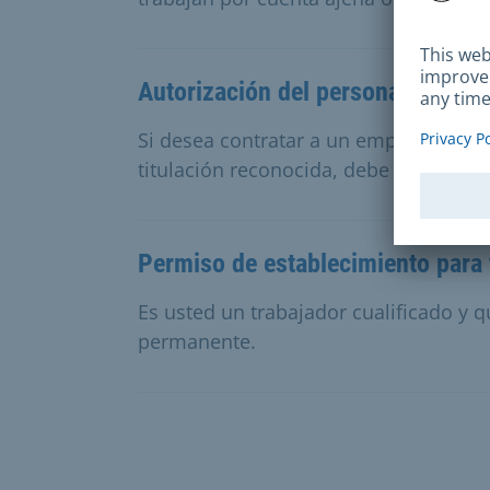
Autorización del personal de las 
Si desea contratar a un empleado esp
titulación reconocida, debe solicitar 
Permiso de establecimiento para 
Es usted un trabajador cualificado y q
permanente.