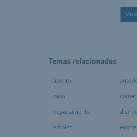
Mos
Temas relacionados
asunto
autori
caso
comer
departamento
distrit
empleo
empre