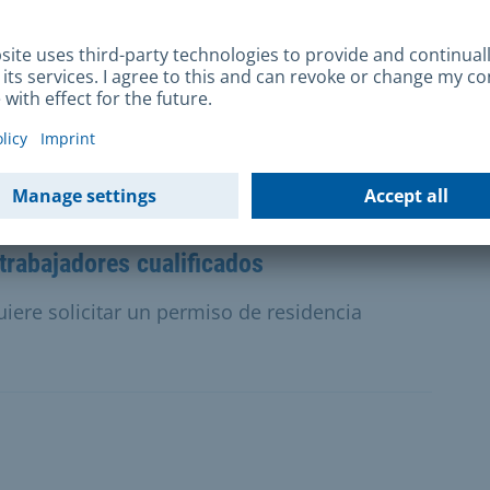
guarderías
ecialista o suplementario en pedagogía sin
una autorización de personal.
trabajadores cualificados
uiere solicitar un permiso de residencia