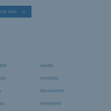
trar más
dad
ayuda
cio
contacto
o
documento
sa
extranjero