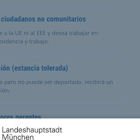
- ciudadanos no comunitarios
 a la UE ni al EEE y desea trabajar en
sidencia y trabajo.
ión (estancia tolerada)
a pero no puede ser deportado, recibirá un
ión.
tores gerentes
res gerentes está destinado a las personas que
a propia como directores gerentes.