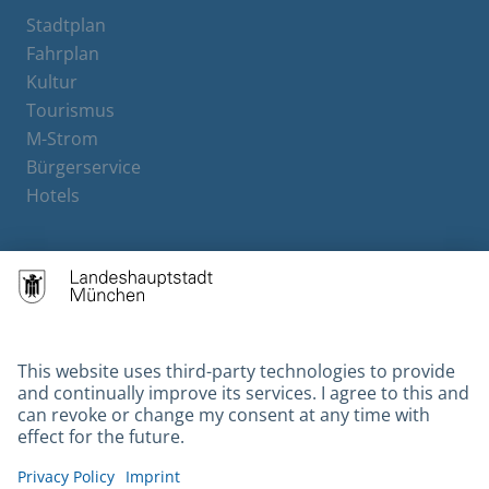
Stadtplan
Fahrplan
Kultur
Tourismus
M-Strom
Bürgerservice
Hotels
Contact
Barrierefreiheit
Leichte Sprache
Gebärdensprache
Datenschutz
Kontakt
Impressum