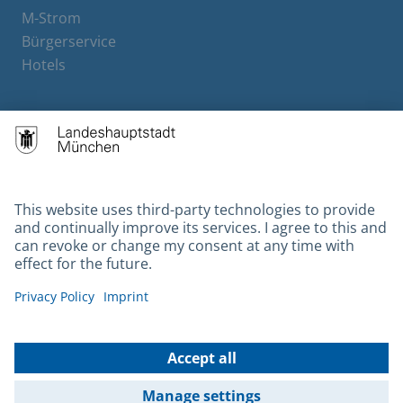
M-Strom
Bürgerservice
Hotels
Contact
Barrierefreiheit
Leichte Sprache
Gebärdensprache
Datenschutz
Kontakt
Impressum
© 2026 Portal München Betriebs GmbH & Co. KG - Ein Service der
Landeshauptstadt München und der Stadtwerke München GmbH