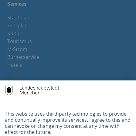
Services
Stadtplan
Fahrplan
Kultur
Tourismus
M-Strom
Bürgerservice
Hotels
Contact
Barrierefreiheit
Leichte Sprache
Gebärdensprache
Datenschutz
Kontakt