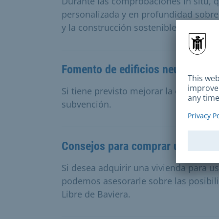
Durante las comprobaciones in situ, 
personalizada y en profundidad sobre 
y la construcción sostenibles.
Fomento de edificios neutros desd
Si tiene previsto mejorar la eficiencia
subvención.
Consejos para comprar una vivie
Si desea adquirir una vivienda para u
podemos asesorarle sobre las posibil
Libre de Baviera.