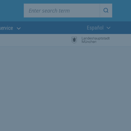
Enter search term
Start searc
Español
service
Lengua actual:
búsqueda