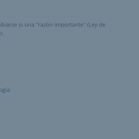
iarse si una "razón importante" (Ley de
o.
ogía