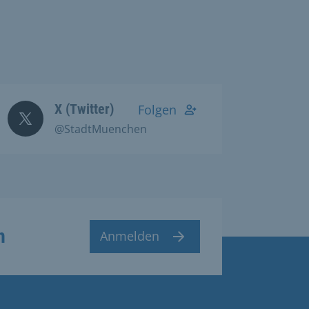
X (Twitter)
Folgen
@StadtMuenchen
n
Anmelden