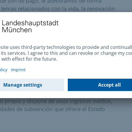
que son de pago, le asesoramos de forma
temas relacionados con la vida, la renovación
e el punto de vista climático (FKG)
 energética de su edificio, puede solicitar una
nda
so propio y dispone de unos ingresos medios,
idades de subvención que ofrece el Estado