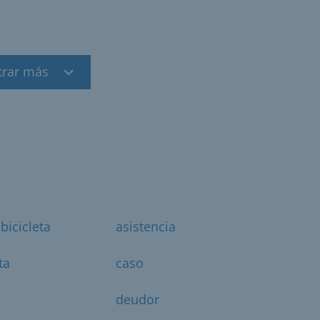
trar más
bicicleta
asistencia
ta
caso
deudor