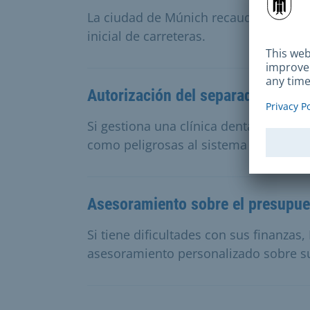
La ciudad de Múnich recauda tasas de
inicial de carreteras.
Autorización del separador de a
Si gestiona una clínica dental, no pued
como peligrosas al sistema de alcanta
Asesoramiento sobre el presupue
Si tiene dificultades con sus finanzas,
asesoramiento personalizado sobre su 