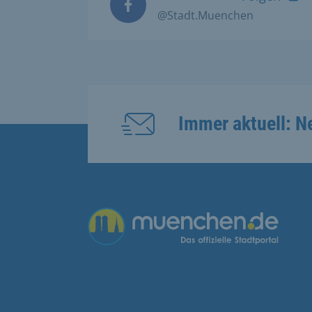
@Stadt.Muenchen
Immer aktuell: N
Übergreifende Links