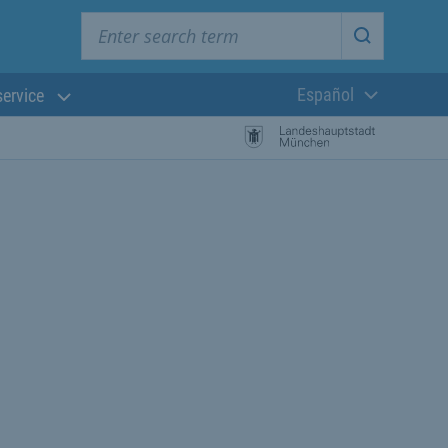
Enter search term
Start searc
Español
service
Lengua actual:
búsqueda