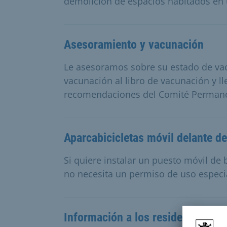
demolición de espacios habitados en 
Asesoramiento y vacunación
Le asesoramos sobre su estado de va
vacunación al libro de vacunación y l
recomendaciones del Comité Permane
Aparcabicicletas móvil delante de
Si quiere instalar un puesto móvil de b
no necesita un permiso de uso especi
Información a los residentes sobr