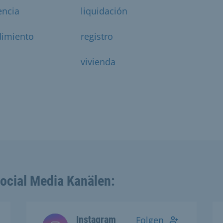
encia
liquidación
dimiento
registro
vivienda
Social Media Kanälen:
Instagram
Folgen