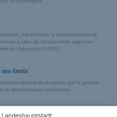
una zona protegida.
cunación, transferimos la documentación de
levamos a cabo las vacunaciones según las
nte de Vacunación (STIKO).
 una tienda
icicletas delante de su tienda, por lo general
al en determinadas condiciones.
e las contribuciones al desarrollo