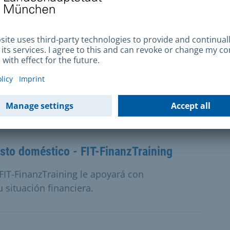
 urbanización para la correcta construcción
malgama
e verter líquidos ni sustancias clasificadas
rillado municipal.
sto doméstico - FIT-FinanzTraining
 FIT-FinanzTraining le apoyará con
situación financiera.