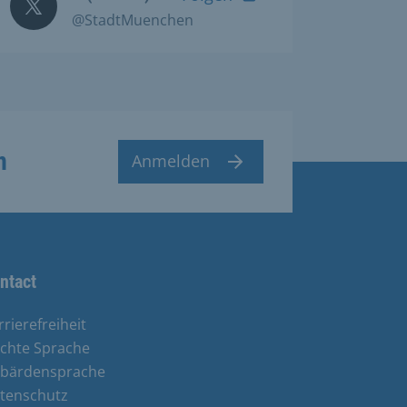
@StadtMuenchen
n
Anmelden
ntact
rrierefreiheit
ichte Sprache
bärdensprache
tenschutz