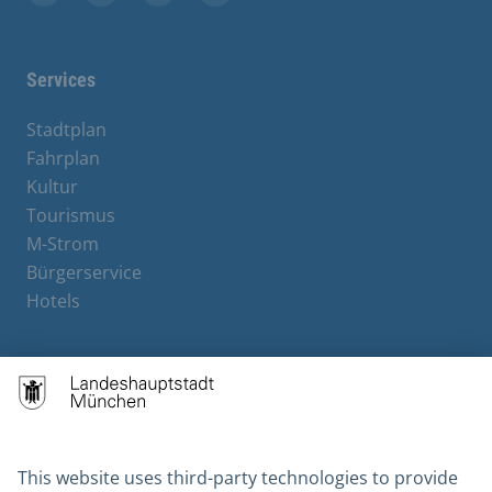
Facebook
Instagram
YouTube
X
Services
Stadtplan
Fahrplan
Kultur
Tourismus
M-Strom
Bürgerservice
Hotels
Contact
Barrierefreiheit
Leichte Sprache
Gebärdensprache