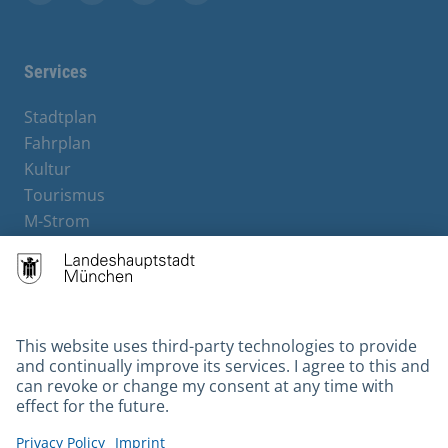
Facebook
Instagram
YouTube
X
Services
Stadtplan
Fahrplan
Kultur
Tourismus
M-Strom
Bürgerservice
Hotels
Contact
Barrierefreiheit
Leichte Sprache
Gebärdensprache