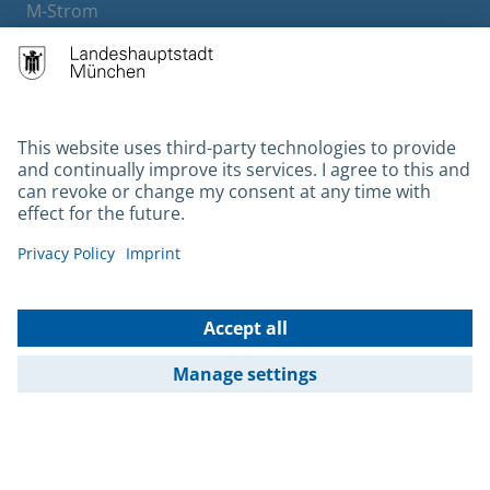
M-Strom
Bürgerservice
Hotels
Contact
Barrierefreiheit
Leichte Sprache
Gebärdensprache
Datenschutz
Kontakt
Impressum
© 2026 Portal München Betriebs GmbH & Co. KG - Ein Service der
Landeshauptstadt München und der Stadtwerke München GmbH