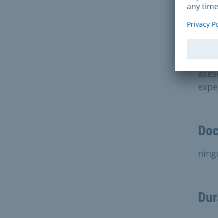
U
¿
Ento
ases
expe
Doc
ning
Dur