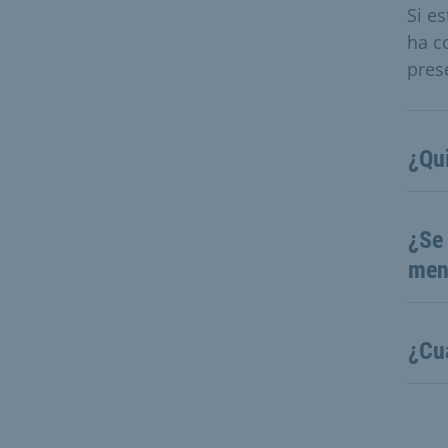
Si e
ha c
pres
¿Qu
¿Se 
men
¿Cuá