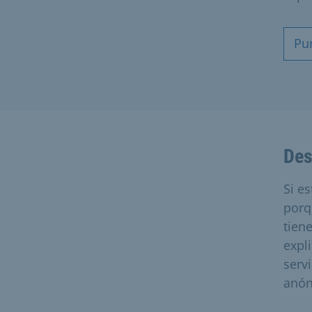
Pu
Des
Si e
porq
tien
expl
serv
anón