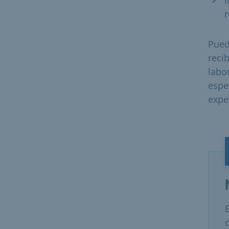
r
Pued
reci
labo
espe
expe