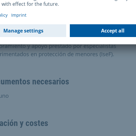
n niño te ha confiado sus problemas o dificultades.
Tienes un presentimiento extraño?
nces puede aprovechar un servicio gratuito y anónim
oramiento y apoyo prestado por especialistas
rimentados en protección de menores (IseF).
umentos necesarios
uno
ación y costes