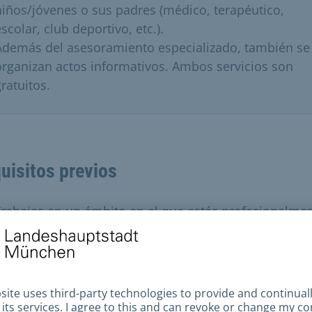
niños/jóvenes o sus padres (médico, terapéutico,
scolar, club deportivo, etc.).
Además del asesoramiento especializado, también se
organizan actos informativos. Ambos servicios son
ratuitos.
uisitos previos
rabajas en un ámbito en el que estás profesionalme
mplicado con niños, jóvenes y/o sus familias, como e
ampo de la medicina, en un club musical/deportivo,
omo profesor o en atención ambulatoria.
stás preocupado por un niño/joven.