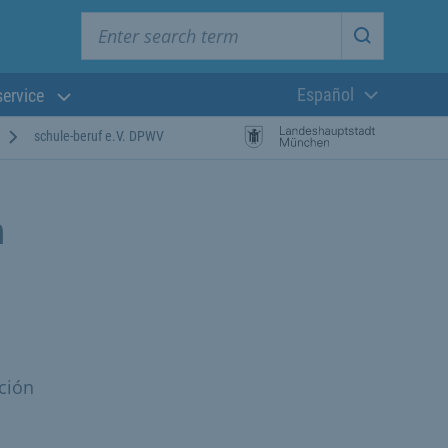
Enter search term
Start searc
Español
service
Lengua actual:
schule-beruf e.V. DPWV
n
ación