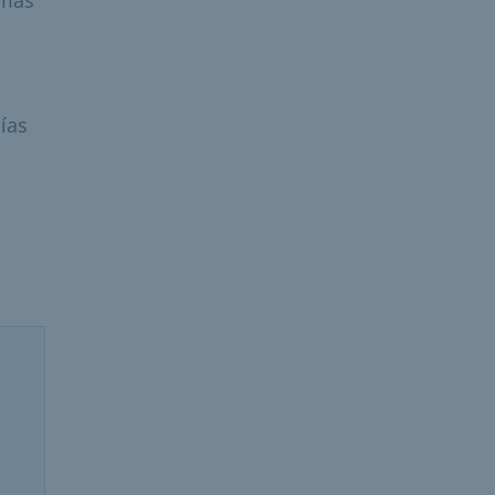
ías
n