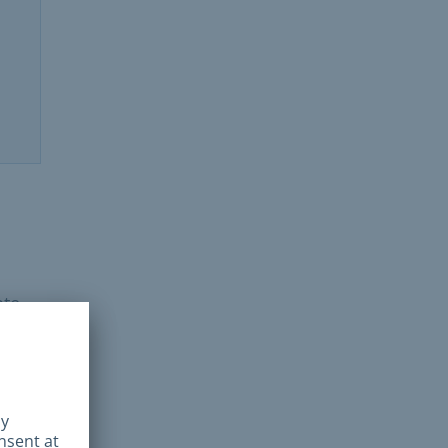
nte
n el