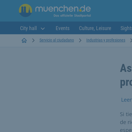
City hall
Events
Culture, Leisure
Sight
Startseite
Servicio al ciudadano
Industrias y profesiones
As
pr
Leer
Si t
de r
espe