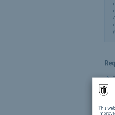
e
g
Req
T
i
c
c
E