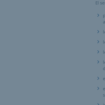
El s
p
a
l
l
l
l
d
e
e
s
i