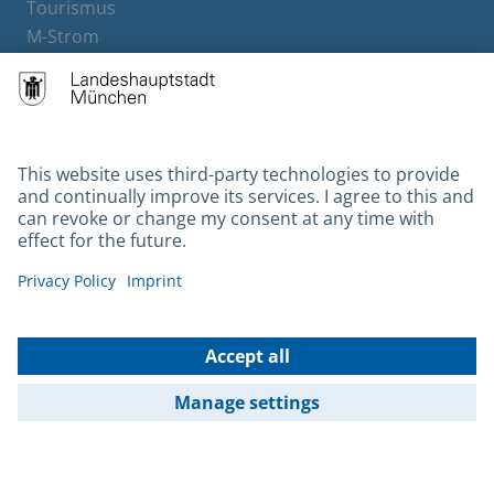
Tourismus
M-Strom
Bürgerservice
Hotels
Contact
Barrierefreiheit
Leichte Sprache
Gebärdensprache
Datenschutz
Kontakt
Impressum
© 2026 Portal München Betriebs GmbH & Co. KG - Ein Service der