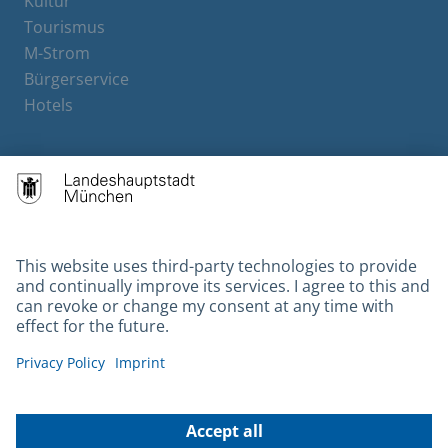
Kultur
Tourismus
M-Strom
Bürgerservice
Hotels
Contact
Barrierefreiheit
Leichte Sprache
Gebärdensprache
Datenschutz
Kontakt
Impressum
© 2026 Portal München Betriebs GmbH & Co. KG - Ein Service der