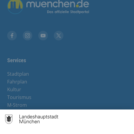
Übergreifende Links
Facebook
Instagram
YouTube
X
Services
Stadtplan
Fahrplan
Kultur
Tourismus
M-Strom
Bürgerservice
Hotels