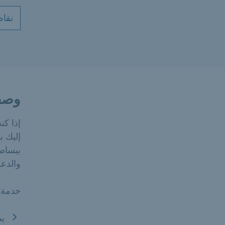
نقاط
وصف
إذا كن
إليك ب
ببساط
والدعم
خدمة ا
يم