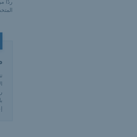
ردًا 
المتخ
م
ت
ا
ري
با
إع