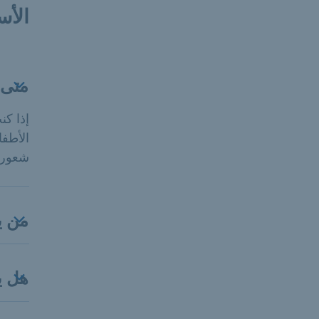
الأس
متى 
إذا ك
الأطفا
شعور 
من ي
هل ي