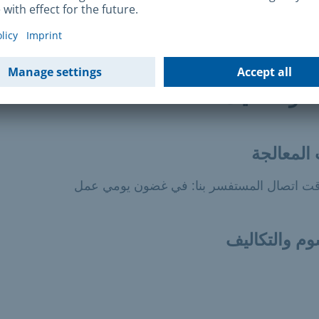
ء
ة والتكاليف
المعالجة
ت اتصال المستفسر بنا: في غضون يومي عمل
وم والتكاليف