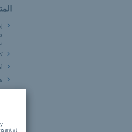
المت
إذ
وا
ري
ك
أس
ه
إذًا ي
التي ي
المس