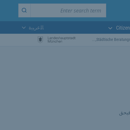
Enter search term
Start search
ﺎﻠﻋﺮﺒﻳﺓ
Citizen
اللغة الحالية:
Städtische Beratungsste
فيحق