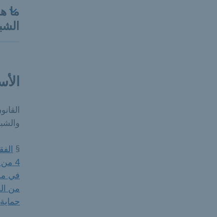
ما ه
الشب
الأس
والشباب (SGB
§
4 من 
في مج
من ال
حماية