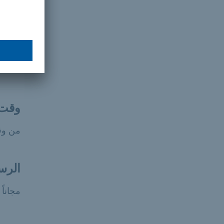
لا شي
المد
وقت 
من وق
الرس
مجاناً