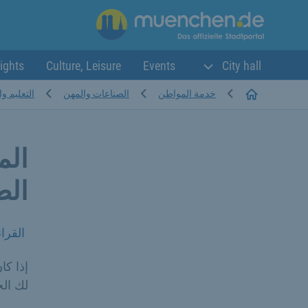
ights
Culture, Leisure
Events
City hall
Startseite
خدمة المواطن
الصناعات والمهن
التعليم وا
الم
الطف
القرا
إذا كا
لك الح