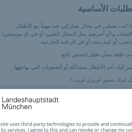
طلبات الأساسية
ا كنت تعملين في مجال تشاركين فيه مهنياً مع الأطفال
لشباب و/أو أسرهم، مثل المجال الطبي، أو في نادٍ موسيقي/
اضي، أو كمدرسة، أو في الرعاية الخارجية.
نتِ قلقة بشأن طفل/شخص يافع.
ر إليك أحد الأطفال بمشاكله أو الصعوبات التي يواجهها.
ل لديك شعور غريزي غريب؟
مكنك الاستفادة من خدمة المشورة والدعم المجانية والمجهولة ال
قدمها أخصائيون ذوو خبرة في مجال حماية الطفل (IseF).
تندات المطلوبة