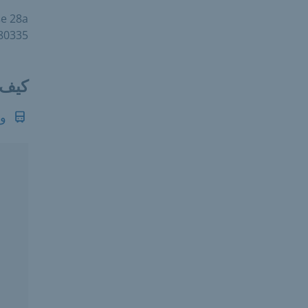
e 28a
0335 München
كيف 
وس