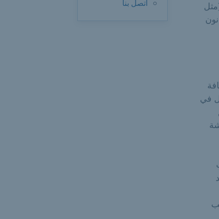
اتصل بنا
مثل
نون
فة
ل في
شة
لب