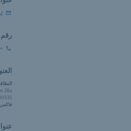
إر
رقم 
49 89 233-747845
العنو
النظاف
e 28a
0335 München
فاكس:
عنوا