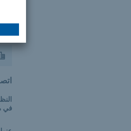
دليل RKI "التهاب المعد
اتصل
النظا
في م
عنوان