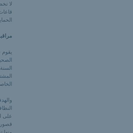
لا تخض
قاعات
الحماي
مراقبة
يقوم 
الصحية
السنة 
المشتر
الخاصة
والهدف
النظاف
على ان
قصور ف
منها ت