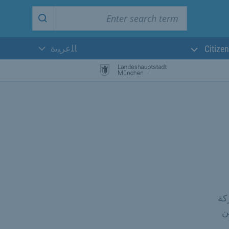
Enter search term
Start search
ﺎﻠﻋﺮﺒﻳﺓ
Citizen
اللغة الحالية:
كة
ية من