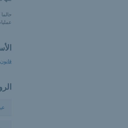
حالما 
عمليا
الأس
قانون ال
الرو
عينة