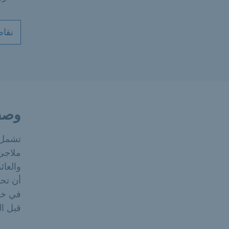
نقاط
وصف
تشمل أ
ملاجئ 
والعائ
أن تحد
في خط
قبل ا