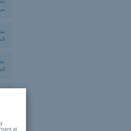
مرا
الم
نشر
الص
نشرة LGL حول التعام
وال