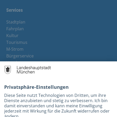
Services
Stadtplan
Fahrplan
Kultur
Tourismus
M-Strom
Bürgerservice
Hotels
Kontakt
Barrierefreiheit
Leichte Sprache
Gebärdensprache
Datenschutz