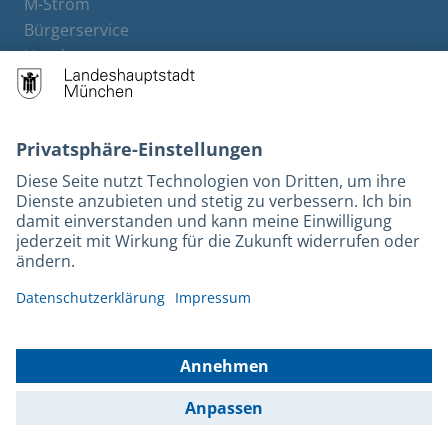
M-Strom
Bürgerservice
Hotels
Kontakt
Barrierefreiheit
Leichte Sprache
Gebärdensprache
Datenschutz
Kontakt
Impressum
© 2025 Portal München Betriebs GmbH & Co. KG - Ein Service der
Landeshauptstadt München und der Stadtwerke München GmbH