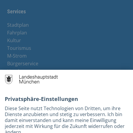
Services
Stadtplan
Fahrplan
Kultur
Tourismus
M-Strom
Bürgerservice
Hotels
Kontakt
Barrierefreiheit
Leichte Sprache
Gebärdensprache
Datenschutz