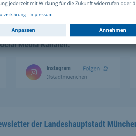
Homepage
zu finden.
Social Media Kanälen:
Instagram
Folgen
@stadtmuenchen
ewsletter der Landeshauptstadt Münche