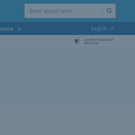
Enter search term
Start searc
English
service
Current langua