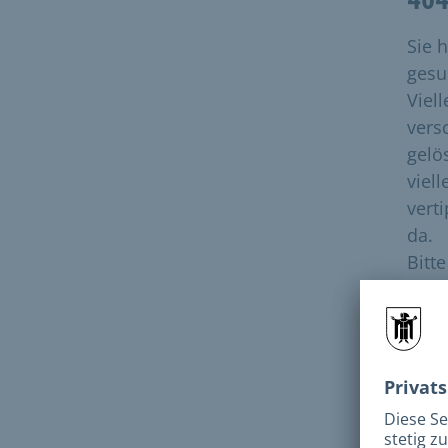
Sie 
gesuc
Viell
vers
gelö
viell
vert
da.
Bitt
dies
Bitt
N
e