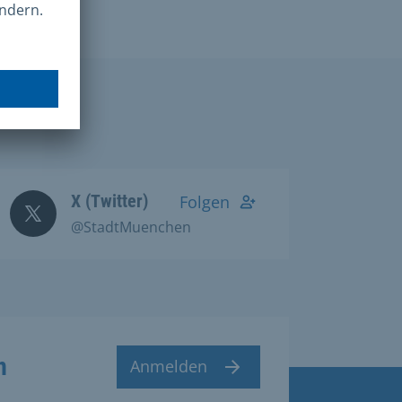
X (Twitter)
Folgen
@StadtMuenchen
n
Anmelden