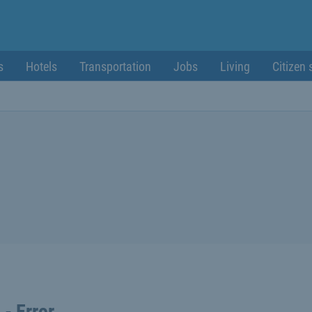
s
Hotels
Transportation
Jobs
Living
Citizen 
 - Error