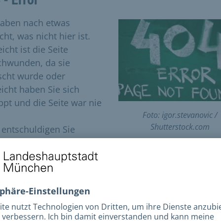
haben nach etwas
ht, was nicht hier ist.
eicht ist die Seite
chwunden, da sie
scht wurde oder
eicht haben Sie sich
ippt und die Seite war nie
Foto: igor.stevanovic /
Shutterstock.com
e entschuldigen Sie
es!
e versuchen Sie folgende Möglichkeiten:
utzen Sie unsere Volltextsuche (oben rechts) um die
ntsprechende Seite zu finden.
Versuchen Sie den gewünschten Inhalt über
unsere