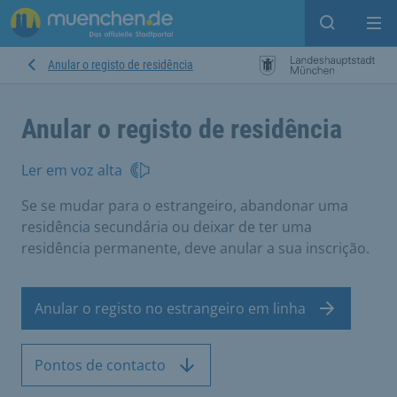
Open sear
Op
Anular o registo de residência
Anular o registo de residência
Ler em voz alta
Se se mudar para o estrangeiro, abandonar uma
residência secundária ou deixar de ter uma
residência permanente, deve anular a sua inscrição.
Anular o registo no estrangeiro em linha
Pontos de contacto