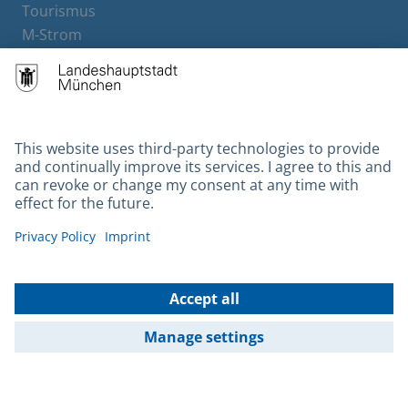
Tourismus
M-Strom
Bürgerservice
Hotels
Contact
Barrierefreiheit
Leichte Sprache
Gebärdensprache
Datenschutz
Kontakt
Impressum
© 2026 Portal München Betriebs GmbH & Co. KG - Ein Service der