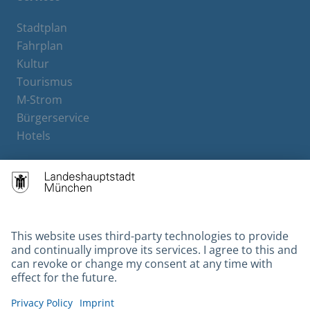
Stadtplan
Fahrplan
Kultur
Tourismus
M-Strom
Bürgerservice
Hotels
Contact
Barrierefreiheit
Leichte Sprache
Gebärdensprache
Datenschutz
Kontakt
Impressum