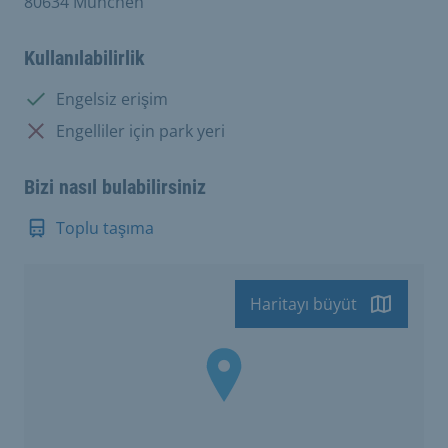
80634 München
Kullanılabilirlik
Mevcut:
Engelsiz erişim
Mevcut değil:
Engelliler için park yeri
Bizi nasıl bulabilirsiniz
Toplu taşıma
Haritayı büyüt